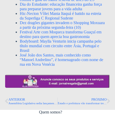
Dia do Estudante: educação financeira ganha força
para preparar jovens para a vida adulta
Hic-Necton Vôlei Mania Itaquá é batido na estreia
da Superliga C Regional Sudeste
Dez dragões gigantes invadem o Shopping Moxuara
a partir da próxima segunda-feira (10)
Festival Arte com Moqueca transforma Guaçuí em
destino para quem aprecia boa gastronomia
Bodyboard: Maylla Venturin inicia campanha pelo
título mundial com circuito entre Ásia, Portugal e
Brasil
José João dos Santos, mais conhecido como
“Manoel Andrelino”, é homenageado com nome de
rua em Nova Venécia
ANTERIOR
PRÓXIMO
Assembleia Legislativa sedia lançamento do livro ‘Biografia do Abismo’
​Estado e prefeitura vão transformar trecho do Canal da Costa em parque linear
Quem somos?