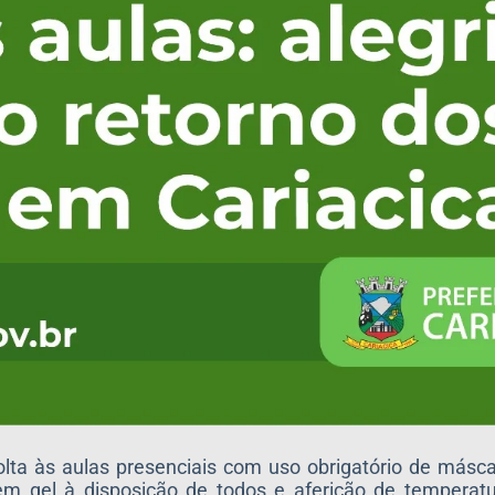
lta às aulas presenciais com uso obrigatório de másca
 em gel à disposição de todos e aferição de temperat