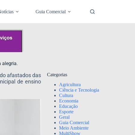
otícias
Guia Comercial
 alegria.
odo afastados das
Categorias
nicipal de ensino
Agricultura
Ciência e Tecnologia
Cultura
Economia
Educação
Esporte
Geral
Guia Comercial
Meio Ambiente
MultiShow