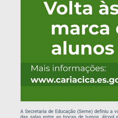
A Secretaria de Educação (Seme) definiu a vo
das salas entre as trocas de turnos, álcool