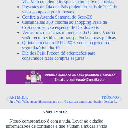
Vila Velha rendem kit especial com café e chocolate
Presentes de Dia dos Pais podem ter mais de 70% do
valor composto por impostos
Confira a Agenda Semanal do Sesc-ES
Castanheiras 360º retorna ao shopping Praia da
Costa com edição especial de Dia dos Pais
Vereadores e câmaras municipais da Grande Vitória
serão reconhecidos por transparência e boas práticas
Quinta parcela do IPTU 2026 vence na próxima
segunda-feira, dia 10
Dia dos Pais: Procon dá orientações para
consumidor fazer compras seguras
ANTERIOR
PRÓXIMO
Sine Vila Velha inicia última semana de maio com 1.371 vagas de emprego
Guitarrista americano Stanley Jordan fará tributo a Jimi Hendrix no Santa Jazz 2026
Quem somos?
Nosso compromisso é com a vida. Levar ao cidadão
informaçãode de confiança e que ajudam a mudar a vida