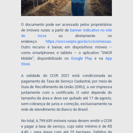
O documento pode ser acessado pelos proprietários
de imóveis rurais a partir de
banner indicativo no site
do Incra
ou diretamente no
endereço
https://sncr.serpro.gov.br/ccir/emissao
.
Outro recurso é baixar, em dispositivos móveis –
como smartphones e tablets – o aplicativo “SNCR
Mobile”, disponibilizado no
Google Play
e na
App
Store
.
A validade do CCIR 2021 está condicionada ao
pagamento da Taxa de Serviço Cadastral, por meio de
Guia de Recolhimento da União (GRU), a ser impressa
juntamente com o certificado. O valor depende do
tamanho da área e deve ser quitado até 17 de agosto,
sem cobrança de juros e correção, exclusivamente na
rede de atendimento do Banco do Brasil.
No total, 6.799.659 imóveis rurais devem emitir o CCIR
e pagar a taxa de serviço, cujo valor mínimo é de R$
4,40 – para áreas com até 25 hectares. Débitos da