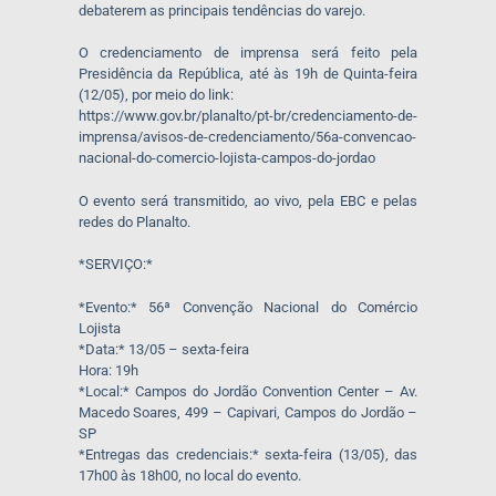
debaterem as principais tendências do varejo.
O credenciamento de imprensa será feito pela
Presidência da República, até às 19h de Quinta-feira
(12/05), por meio do link:
https://www.gov.br/planalto/pt-br/credenciamento-de-
imprensa/avisos-de-credenciamento/56a-convencao-
nacional-do-comercio-lojista-campos-do-jordao
O evento será transmitido, ao vivo, pela EBC e pelas
redes do Planalto.
*SERVIÇO:*
*Evento:* 56ª Convenção Nacional do Comércio
Lojista
*Data:* 13/05 – sexta-feira
Hora: 19h
*Local:* Campos do Jordão Convention Center – Av.
Macedo Soares, 499 – Capivari, Campos do Jordão –
SP
*Entregas das credenciais:* sexta-feira (13/05), das
17h00 às 18h00, no local do evento.