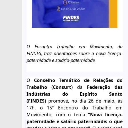
O
Encontro
Trabalho em Movimento, da
FINDES, traz orientações sobre a nova
l
icença-
p
aternidade
e
s
al
ário-
p
aternidade
O
Conselho
Temático
de Relações do
Trabalho (
Consurt
)
da
F
ederação das
Indústrias do Espírito Santo
(F
INDES
)
promove, no dia 26 de maio, às
17h, o 15º Encontro do Trabalho em
Movimento, com o tema
“Nova
licença-
paternidade
e
sa
lário-paternidade
: o que