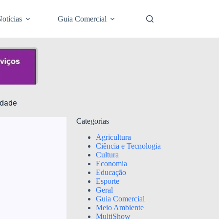
otícias
Guia Comercial
nidade
Categorias
Agricultura
Ciência e Tecnologia
Cultura
Economia
Educação
Esporte
Geral
Guia Comercial
Meio Ambiente
MultiShow