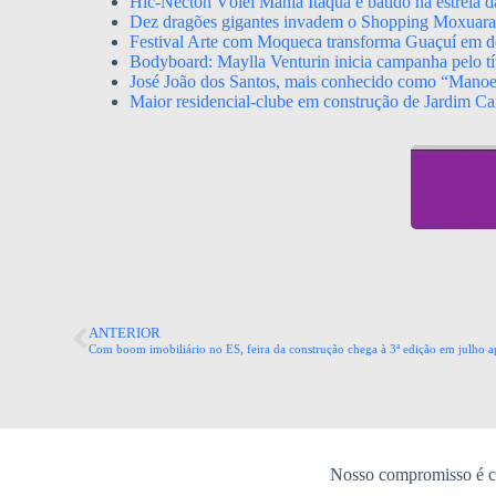
Hic-Necton Vôlei Mania Itaquá é batido na estreia 
Dez dragões gigantes invadem o Shopping Moxuara a
Festival Arte com Moqueca transforma Guaçuí em de
Bodyboard: Maylla Venturin inicia campanha pelo tít
José João dos Santos, mais conhecido como “Mano
Maior residencial-clube em construção de Jardim Ca
ANTERIOR
Com boom imobiliário no ES, feira da construção chega à 3ª edição em julho
Nosso compromisso é co