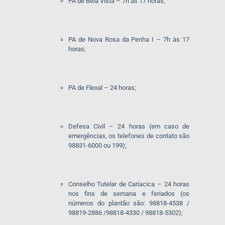
PA de Bela Vista – 7h às 17 horas;
PA de Nova Rosa da Penha I – 7h às 17
horas;
PA de Flexal – 24 horas;
Defesa Civil – 24 horas (em caso de
emergências, os telefones de contato são
98831-6000 ou 199);
Conselho Tutelar de Cariacica – 24 horas
nos fins de semana e feriados (os
números do plantão são: 98818-4538 /
98819-2886 /98818-4330 / 98818-5302);