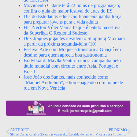
Movimento Cidade terá 22 horas de programação;
confira o guia do maior festival de artes do ES
Dia do Estudante: educação financeira ganha força
para preparar jovens para a vida adulta
Hic-Necton Vôlei Mania Itaquá é batido na estreia
da Superliga C Regional Sudeste
Dez dragões gigantes invadem o Shopping Moxuara
a partir da próxima segunda-feira (10)
Festival Arte com Moqueca transforma Guaçuí em
destino para quem aprecia boa gastronomia
Bodyboard: Maylla Venturin inicia campanha pelo
título mundial com circuito entre Ásia, Portugal e
Brasil
José João dos Santos, mais conhecido como
“Manoel Andrelino”, é homenageado com nome de
rua em Nova Venécia
ANTERIOR
PRÓXIMO
Simec Cariacica abre 25 novas vagas de emprego e estágio
Corrida de rua em Vitória para homenagear os trabalhadores do comércio de bens, serviços e turismo acontece nesse 1º de maio