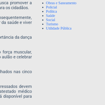
busca promover a
Obras e Saneamento
Policial
ra os cidadãos.
Política
Saúde
consequentemente,
Social
 da saúde e viver
Turismo
Utilidade Pública
ortância da dança
 força muscular,
 aulão e celebrar
alhados nas cinco
nteressados devem
 atestado médico
á disponível para