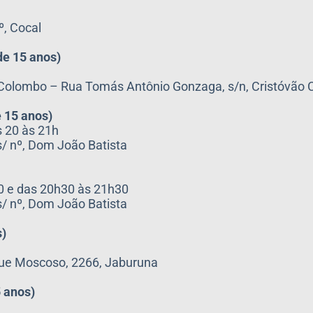
º, Cocal
de 15 anos)
 Colombo – Rua Tomás Antônio Gonzaga, s/n, Cristóvão
e 15 anos)
s 20 às 21h
s/ nº, Dom João Batista
0 e das 20h30 às 21h30
s/ nº, Dom João Batista
s)
que Moscoso, 2266, Jaburuna
5 anos)