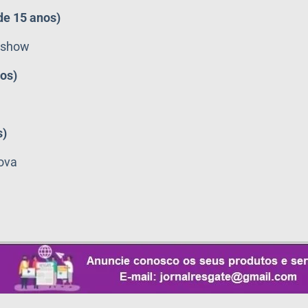
de 15 anos)
ishow
nos)
s)
Nova