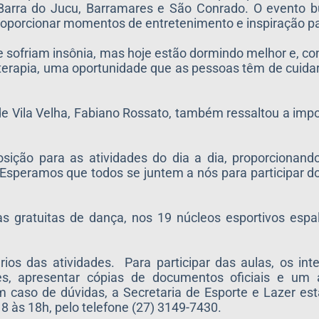
a Barra do Jucu, Barramares e São Conrado. O evento 
roporcionar momentos de entretenimento e inspiração pa
e sofriam insônia, mas hoje estão dormindo melhor e, 
terapia, uma oportunidade que as pessoas têm de cuidar
 de Vila Velha, Fabiano Rossato, também ressaltou a imp
ção para as atividades do dia a dia, proporcionando
Esperamos que todos se juntem a nós para participar do
as gratuitas de dança, nos 19 núcleos esportivos esp
ários das atividades. Para participar das aulas, os i
es, apresentar cópias de documentos oficiais e um
Em caso de dúvidas, a Secretaria de Esporte e Lazer est
8 às 18h, pelo telefone (27) 3149-7430.