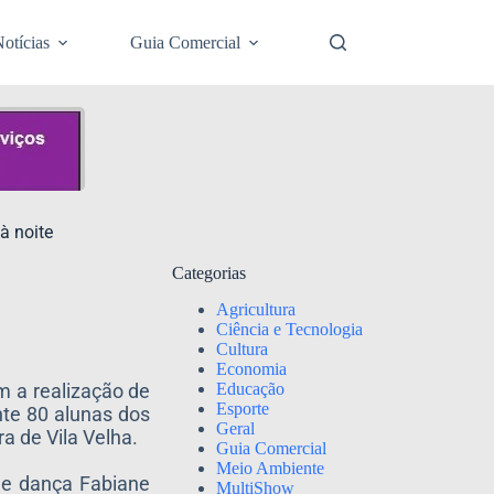
otícias
Guia Comercial
à noite
Categorias
Agricultura
Ciência e Tecnologia
Cultura
Economia
Educação
m a realização de
Esporte
nte 80 alunas dos
Geral
a de Vila Velha.
Guia Comercial
Meio Ambiente
 de dança Fabiane
MultiShow