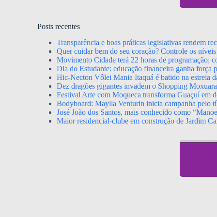
Posts recentes
Transparência e boas práticas legislativas rendem r
Quer cuidar bem do seu coração? Controle os níveis 
Movimento Cidade terá 22 horas de programação; con
Dia do Estudante: educação financeira ganha força p
Hic-Necton Vôlei Mania Itaquá é batido na estreia 
Dez dragões gigantes invadem o Shopping Moxuara a
Festival Arte com Moqueca transforma Guaçuí em de
Bodyboard: Maylla Venturin inicia campanha pelo tít
José João dos Santos, mais conhecido como “Mano
Maior residencial-clube em construção de Jardim Ca