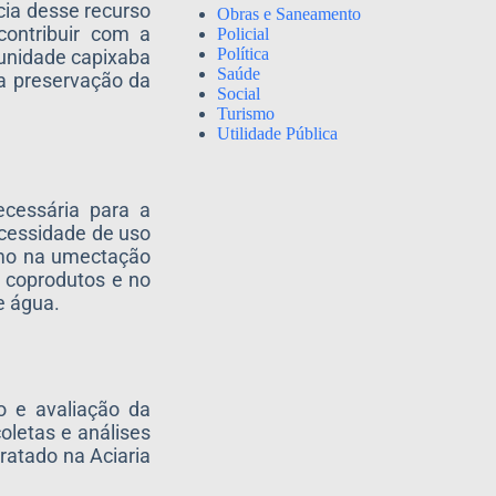
cia desse recurso
Obras e Saneamento
contribuir com a
Policial
Política
 unidade capixaba
Saúde
 a preservação da
Social
Turismo
Utilidade Pública
ecessária para a
ecessidade de uso
omo na umectação
e coprodutos e no
e água.
o e avaliação da
coletas e análises
tratado na Aciaria
.