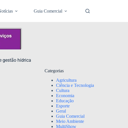
otícias
Guia Comercial
 gestão hídrica
Categorias
Agricultura
Ciência e Tecnologia
Cultura
Economia
Educação
Esporte
Geral
Guia Comercial
Meio Ambiente
MultiShow