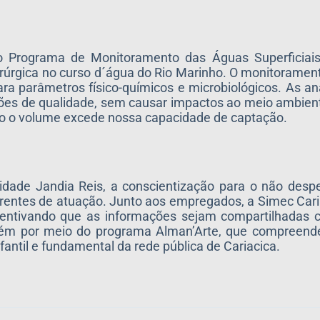
o Programa de Monitoramento das Águas Superficiai
iderúrgica no curso d´água do Rio Marinho. O monitorame
ara parâmetros físico-químicos e microbiológicos. As a
rões de qualidade, sem causar impactos ao meio ambien
do o volume excede nossa capacidade de captação.
dade Jandia Reis, a conscientização para o não despe
entes de atuação. Junto aos empregados, a Simec Cari
centivando que as informações sejam compartilhadas c
m por meio do programa Alman’Arte, que compreende 
antil e fundamental da rede pública de Cariacica.