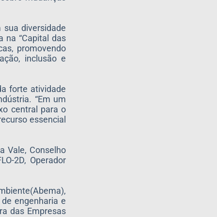
m sua diversidade
a na “Capital das
icas, promovendo
ação, inclusão e
a forte atividade
indústria. “Em um
xo central para o
recurso essencial
da Vale, Conselho
FLO-2D, Operador
Ambiente(Abema),
a de engenharia e
ira das Empresas