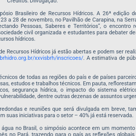
Créditos: Dilvugação.
ósio Brasileiro de Recursos Hídricos. A 26ª edição d
e 23 a 28 de novembro, no Pavilhão de Carapina, na Ser
ndo Pessoas, Saberes e Territórios”, o encontro reu
sociedade civil organizada e estudantes para debater de
ursos hídricos.
 de Recursos Hídricos já estão abertas e podem ser real
brhidro.org.
br/xxvisbrh/inscricoes/
. A estimativa de púb
cnicos de todas as regiões do país e de países parceir
as, estudos e trabalhos técnicos. Em pauta, reflorestame
cos, segurança hídrica, o impacto do sistema elétr
vulnerabilidade, dentre outras dezenas de assuntos urge
redondas e reuniões que será divulgada em breve, 
suas iniciativas para o setor – 40% já está reservada.
 água no Brasil, o simpósio acontece em um momento e
s no Pará, trazendo para o país as reflexões globai