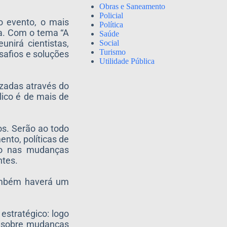
Obras e Saneamento
Policial
o evento, o mais
Política
ra. Com o tema “A
Saúde
nirá cientistas,
Social
Turismo
safios e soluções
Utilidade Pública
izadas através do
lico é de mais de
os. Serão ao todo
nto, políticas de
ico nas mudanças
ntes.
também haverá um
stratégico: logo
s sobre mudanças