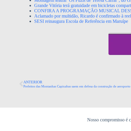
Montagem teatral ‘Os Fuzis de Teresa Carrar’, do Gr
Grande Vitória terá gratuidade em bicicletas compa
CONFIRA A PROGRAMAÇÃO MUSICAL DES
Aclamado por multidão, Ricardo é confirmado à ree
SESI reinaugura Escola de Referência em Maruípe
ANTERIOR
Prefeitos das Montanhas Capixabas saem em defesa da construção de aeroporto
Nosso compromisso é co