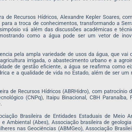
ra de Recursos Hídricos, Alexandre Kepler Soares, co
al para a troca de conhecimentos, transformando a Serr
simpósio vá além das discussões acadêmicas e técn
e mostrando como a água pode ser um vetor de inov
rencia pela ampla variedade de usos da água, que vai d
 agricultura irrigada, o abastecimento urbano e a agro
dade de gestão eficiente, a água se reafirma como ei
rica e a qualidade de vida no Estado, além de ser um 
eira de Recursos Hídricos (ABRHidro), com patrocínio 
cnológico (CNPq), Itaipu Binacional, CBH Paranaíba, 
.
ciação Brasileira de Entidades Estaduais de Meio 
a e Ambiental (Abes), Associação brasileira de geologi
ulheres nas Geociências (ABMGeo), Associação Brasile