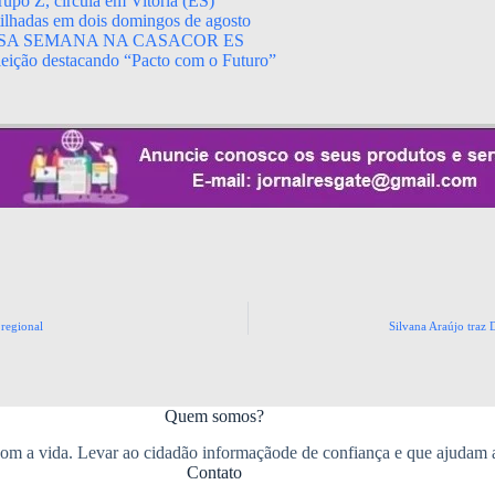
upo Z, circula em Vitória (ES)
rtilhadas em dois domingos de agosto
SA SEMANA NA CASACOR ES
leição destacando “Pacto com o Futuro”
 regional
Silvana Araújo traz 
Quem somos?
m a vida. Levar ao cidadão informaçãode de confiança e que ajudam 
Contato