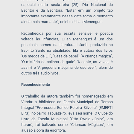
especial nesta sexta-feira (25), Dia Nacional do
Escritor e da Escritora. “Estar em um projeto tão
importante exatamente nessa data torna o momento
ainda mais marcante”, celebra Lilian Menenguci.
Reconhecida por sua escrita sensível e poética
voltada às infâncias, Lilian Menenguci é um dos
principais nomes da literatura infantil produzida no
Espírito Santo na atualidade. Ela é autora dos livros
‘Os medos de Lili’, ‘Casa de papel’, “A criança mágica’,
‘O mistério da bolinha de gude’, ‘A gente, às vezes, é
assim’ e ‘A pequena máquina de escrever”, além de
outros três audiolivros.
Reconhecimento
O trabalho da autora também foi homenageado em
Vitória: a biblioteca da Escola Municipal de Tempo
Integral “Professora Eunice Pereira Silveira” (EMEFTI
EPS), no bairro Tabuazeiro, leva seu nome. O Clube do
Livro da Escola Municipal “Otto Ewald Júnior”, em
Itararé, foi batizado como “Crianças Mágicas”, em
alusão à obra da escritora.