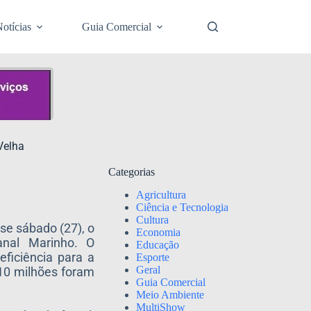
otícias
Guia Comercial
Velha
Categorias
Agricultura
Ciência e Tecnologia
Cultura
se sábado (27), o
Economia
anal Marinho. O
Educação
ficiência para a
Esporte
Geral
 10 milhões foram
Guia Comercial
Meio Ambiente
MultiShow