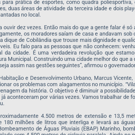
para prática de esportes, como quadra poliesportiva, 
s, duas áreas de atividade da terceira idade e dois pla
antadas no local.
 ouvir dez vezes. Então mais do que a gente falar é só
igamente, os moradores saíam de casa e andavam sob o
ia dique de Cobilândia que trouxe mais dignidade e quali
veis. Eu falo para as pessoas que não conhecem: venh
 da cidade. É uma verdadeira revolução que estamo
itura Municipal. Construindo uma cidade melhor do que 
eja assim nas gestões seguintes”, afirmou o governado
Habitação e Desenvolvimento Urbano, Marcus Vicente, 
ionar os problemas com alagamentos no município. “Vil
agem da história. O objetivo é diminuir a possibilida
 já aconteceram por várias vezes. Vamos trabalhar de f
u.
proximadamente 4.500 metros de extensão e 13,5 met
 180 milhões de litros que interliga e levará as águ
 Bombeamento de Águas Pluviais (EBAP) Marinho, bo
lado com 4.500 metros de ciclovia paralela. Ainda no 