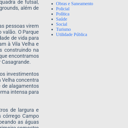
quadra de futsal,
Obras e Saneamento
ygrounds, além de
Policial
Política
Saúde
Social
 as pessoas virem
Turismo
 valão. O Parque
Utilidade Pública
dade de vida para
am à Vila Velha e
s construindo na
a que encontramos
r Casagrande.
os investimentos
a Velha concentra
de de alagamentos
orma intensa para
ros de largura e
as córrego Campo
mbeando as águas
primeiro semestre