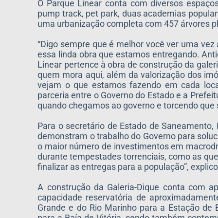
O Parque Linear conta com diversos espaços 
pump track, pet park, duas academias populare
uma urbanização completa com 457 árvores pl
“Digo sempre que é melhor você ver uma vez a
essa linda obra que estamos entregando. Ant
Linear pertence à obra de construção da galer
quem mora aqui, além da valorização dos imó
vejam o que estamos fazendo em cada local
parceria entre o Governo do Estado e a Prefe
quando chegamos ao governo e torcendo que s
Para o secretário de Estado de Saneamento, 
demonstram o trabalho do Governo para soluc
o maior número de investimentos em macrodren
durante tempestades torrenciais, como as que
finalizar as entregas para a população”, explico
A construção da Galeria-Dique conta com a
capacidade reservatória de aproximadamente
Grande e do Rio Marinho para a Estação de
para a Baía de Vitória, sendo também contemp