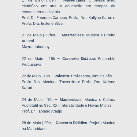
21 de Maio | 09h –
Masterclass
: O pensamento
cientifico em arte e educação em tempos de
ecossistemas digitais
Prof. Dr. Emerson Campos, Profa. Dra. Kallyne Kafuri e
Profa. Dra. Edilene Silva
21 de Maio | 17h30 –
Masterclass
: Música e Direito
Autoral
Mayra Itaborahy
22 de Maio | 15h –
Concerto Didático:
Ensemble
Percussivo
22 de Maio | 18h –
Palestra
: Professora, sim, tia não
Profa. Dra. Monique Traverzim e Profa. Dra. Kallyne
Kafuri
24 de Maio | 10h –
Masterclass
: Música e Cultura
Audiotátil no Séc. XXI: Interatividade e Novas Mídias
Prof. Dr. Fabiano Araújo
28 de Maio | 09h –
Concerto Didático
: Projeto Música
na Maturidade