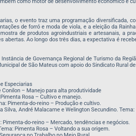
mbém como motor de desenvolvimento econômico e cultu
arias, o evento traz uma programação diversificada, 
entações de forró e moda de viola, e a eleição da Rainh
mostra de produtos agroindustriais e artesanais, a pr
abertas. Ao longo dos três dias, a expectativa é recebe
a Instância de Governança Regional de Turismo da Regi
Municipal de São Mateus com apoio do Sindicato Rural d
e Especiarias
Conilon – Manejo para alta produtividade
Pimenta Rosa – Cultivo e manejo.
a: Pimenta-do-reino – Produção e cultivo.
 Silva, André Malacarne e Welington Secundino. Tema:
a: Pimenta-do-reino – Mercado, tendências e negócios.
Tema: Pimenta Rosa – Voltando a sua origem.
 Segurança no Trabalho no Meio Rural