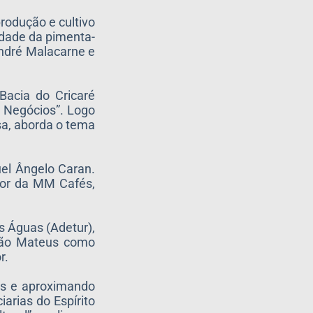
rodução e cultivo
dade da pimenta-
André Malacarne e
Bacia do Cricaré
e Negócios”. Logo
sa, aborda o tema
uel Ângelo Caran.
tor da MM Cafés,
s Águas (Adetur),
 São Mateus como
r.
ais e aproximando
arias do Espírito