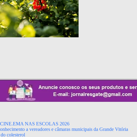
CINE.EMA NAS ESCOLAS 2026
econhecimento a vereadores e câmaras municipais da Grande Vitória
do colesterol