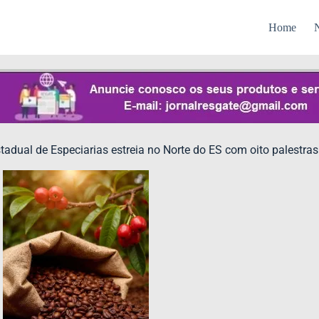
Home
N
adual de Especiarias estreia no Norte do ES com oito palestras