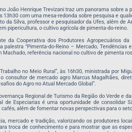
mo João Henrique Trevizani traz um panorama sobre a p
às 13h30 com uma mesa-redonda sobre pesquisa e quali
o da Silva, professor e pesquisador da Ufes, além de 
m pipericultura, o cultivo agrícola de pimenta-do-reino.
ente da Cooperativa dos Produtores Agropecuários da 
a a palestra “Pimenta-do-Reino – Mercado, Tendências 
n Machado, referência nacional no cultivo de pimenta ro
Trabalho no Meio Rural”, às 16h30, ministrada por Mig
 o consultor de mercado agro Marcus Magalhães, dire
safios do Agro no Atual Mercado Global”.
overnança Regional de Turismo da Região do Verde e da
ual de Especiarias é uma oportunidade de consolidar
 cafés, além de fomentar novas perspectivas para o seto
ia, mercado e tradição, valorizando os produtores loc
ra troca de conhecimento e para mostrar que as especi