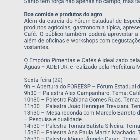
Santo têm força não apenas no campo, mas ta
Boa comida e produtos do agro
Além da estreia do Fórum Estadual de Especi
produtos agrícolas, gastronomia típica, apres
Café. O público também poderá aproveitar a 
além de oficinas e workshops com degustações 
visitantes.
O Empório Pimentas e Cafés é idealizado pel
Águas – ADETUR, e realizado pela Prefeitura 
Sexta-feira (29)
9h – Abertura do FOREESP – Fórum Estadual d
9h30 – Palestra Alex Campanharo. Tema: Café 
10h30 – Palestra Fabiana Gomes Ruas. Tema: 
11h30 – Palestra João Henrique Trevizani. Tem
13h30 – Mesa redonda com Marcelo Barreto da
– Pesquisa e qualidade.
14h30 – Palestra Tomás Batista Silveira. Tem
15h30 – Palestra Ana Paula Martin Machado. 
16h30 – Palestra Miguel Ângelo Caran. Tema: