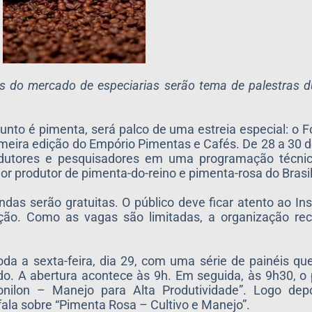
ias do mercado de especiarias serão tema de palestras 
unto é pimenta, será palco de uma estreia especial: o 
eira edição do Empório Pimentas e Cafés. De 28 a 30 d
rodutores e pesquisadores em uma programação técnic
or produtor de pimenta-do-reino e pimenta-rosa do Brasil
das serão gratuitas. O público deve ficar atento ao Ins
rição. Como as vagas são limitadas, a organização re
da a sexta-feira, dia 29, com uma série de painéis q
o. A abertura acontece às 9h. Em seguida, às 9h30, o
nilon – Manejo para Alta Produtividade”. Logo dep
fala sobre “Pimenta Rosa – Cultivo e Manejo”.