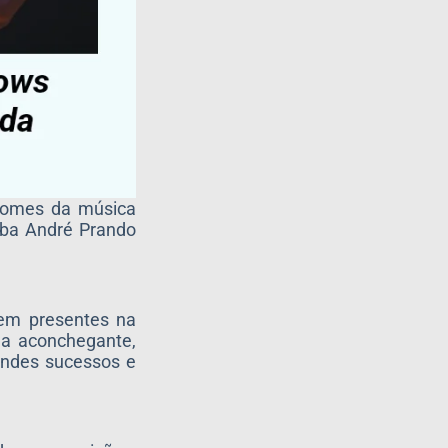
 nomes da música
xaba André Prando
zem presentes na
ma aconchegante,
andes sucessos e