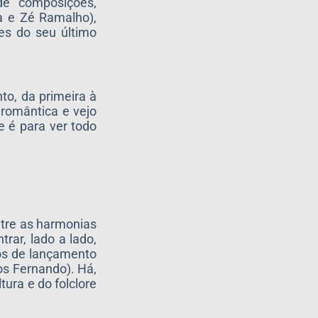
de composições,
a e Zé Ramalho),
es do seu último
to, da primeira à
 romântica e vejo
e é para ver todo
ntre as harmonias
rar, lado a lado,
nos de lançamento
s Fernando). Há,
ura e do folclore