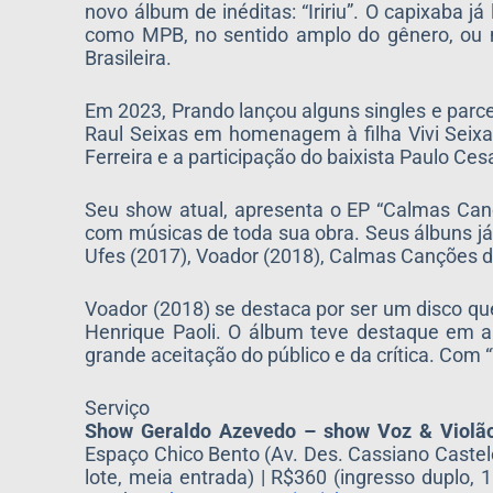
novo álbum de inéditas: “Iririu”. O capixaba j
como MPB, no sentido amplo do gênero, ou na
Brasileira.
Em 2023, Prando lançou alguns singles e parce
Raul Seixas em homenagem à filha Vivi Seixa
Ferreira e a participação do baixista Paulo Ce
Seu show atual, apresenta o EP “Calmas Can
com músicas de toda sua obra. Seus álbuns já l
Ufes (2017), Voador (2018), Calmas Canções do
Voador (2018) se destaca por ser um disco que 
Henrique Paoli. O álbum teve destaque em a
grande aceitação do público e da crítica. Com 
Serviço
Show Geraldo Azevedo – show Voz & Violã
Espaço Chico Bento (Av. Des. Cassiano Castelo,
lote, meia entrada) | R$360 (ingresso duplo, 1