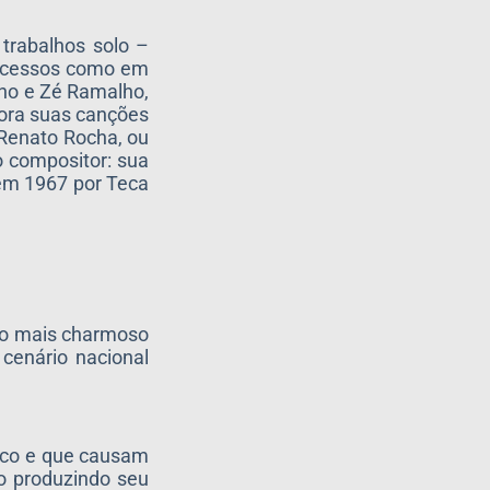
 trabalhos solo –
 sucessos como em
alho e Zé Ramalho,
bora suas canções
 Renato Rocha, ou
o compositor: sua
 em 1967 por Teca
rio mais charmoso
 cenário nacional
ico e que causam
io produzindo seu