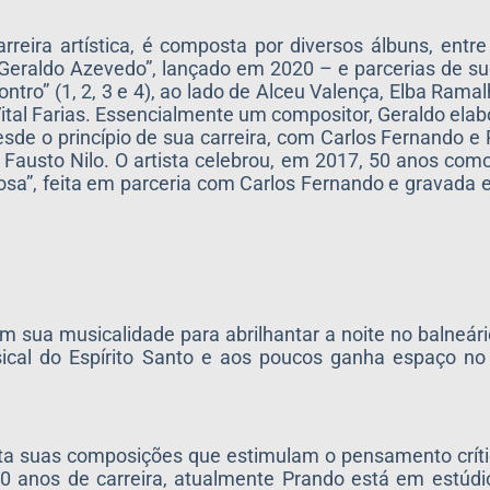
reira artística, é composta por diversos álbuns, entre
e Geraldo Azevedo”, lançado em 2020 – e parcerias de
ntro” (1, 2, 3 e 4), ao lado de Alceu Valença, Elba Ram
 Vital Farias. Essencialmente um compositor, Geraldo ela
sde o princípio de sua carreira, com Carlos Fernando e
Fausto Nilo. O artista celebrou, em 2017, 50 anos com
Rosa”, feita em parceria com Carlos Fernando e gravada
m sua musicalidade para abrilhantar a noite no balneá
sical do Espírito Santo e aos poucos ganha espaço no
nta suas composições que estimulam o pensamento crít
 10 anos de carreira, atualmente Prando está em estúd