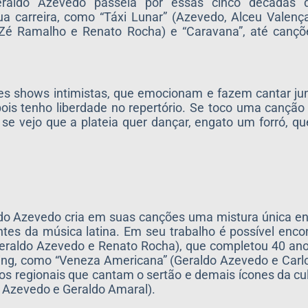
eraldo Azevedo passeia por essas cinco décadas 
a carreira, como “Táxi Lunar” (Azevedo, Alceu Valenç
 Zé Ramalho e Renato Rocha) e “Caravana”, até cançõ
s shows intimistas, que emocionam e fazem cantar jun
ois tenho liberdade no repertório. Se toco uma canção
se vejo que a plateia quer dançar, engato um forró, qu
aldo Azevedo cria em suas canções uma mistura única e
tes da música latina. Em seu trabalho é possível encont
(Geraldo Azevedo e Renato Rocha), que completou 40 a
ng, como “Veneza Americana” (Geraldo Azevedo e Carlo
os regionais que cantam o sertão e demais ícones da cult
o Azevedo e Geraldo Amaral).