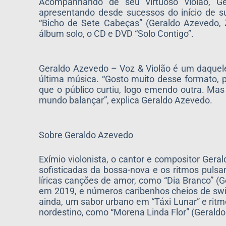
Acompanhando de seu virtuoso violão, G
apresentando desde sucessos do início de su
“Bicho de Sete Cabeças” (Geraldo Azevedo,
álbum solo, o CD e DVD “Solo Contigo”.
Geraldo Azevedo – Voz & Violão é um daquele
última música. “Gosto muito desse formato, p
que o público curtiu, logo emendo outra. Mas 
mundo balançar”, explica Geraldo Azevedo.
Sobre Geraldo Azevedo
Exímio violonista, o cantor e compositor Ger
sofisticadas da bossa-nova e os ritmos pulsan
líricas canções de amor, como “Dia Branco” 
em 2019, e números caribenhos cheios de swi
ainda, um sabor urbano em “Táxi Lunar” e ritm
nordestino, como “Morena Linda Flor” (Gerald