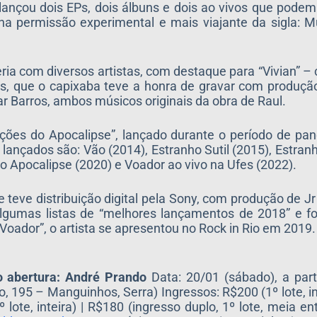
á lançou dois EPs, dois álbuns e dois ao vivos que podem
 permissão experimental e mais viajante da sigla: Mú
ria com diversos artistas, com destaque para “Vivian” – 
s, que o capixaba teve a honra de gravar com produçã
sar Barros, ambos músicos originais da obra de Raul.
ções do Apocalipse”, lançado durante o período de pa
ançados são: Vão (2014), Estranho Sutil (2015), Estranh
 Apocalipse (2020) e Voador ao vivo na Ufes (2022).
teve distribuição digital pela Sony, com produção de Jr
lgumas listas de “melhores lançamentos de 2018” e fo
“Voador”, o artista se apresentou no Rock in Rio em 2019.
o abertura: André Prando
Data: 20/01 (sábado), a part
 195 – Manguinhos, Serra) Ingressos: R$200 (1º lote, in
º lote, inteira) | R$180 (ingresso duplo, 1º lote, meia e