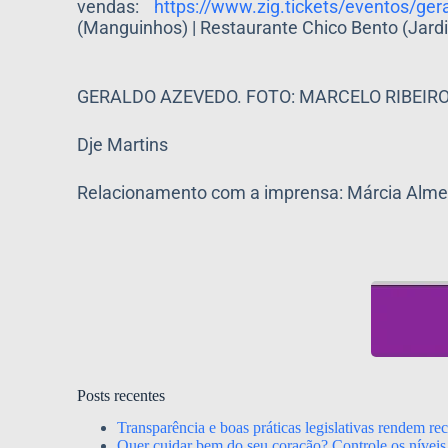
vendas:
https://www.zig.tickets/
eventos/ger
(Manguinhos) | Restaurante Chico Bento (Jard
GERALDO AZEVEDO. FOTO: MARCELO RIBEIR
Dje Martins
Relacionamento com a imprensa: Márcia Alm
Posts recentes
Transparência e boas práticas legislativas rendem r
Quer cuidar bem do seu coração? Controle os níveis 