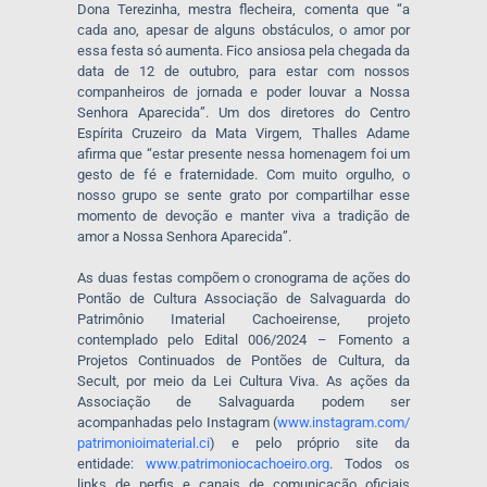
Dona Terezinha, mestra flecheira, comenta que “a
cada ano, apesar de alguns obstáculos, o amor por
essa festa só aumenta. Fico ansiosa pela chegada da
data de 12 de outubro, para estar com nossos
companheiros de jornada e poder louvar a Nossa
Senhora Aparecida”. Um dos diretores do Centro
Espírita Cruzeiro da Mata Virgem, Thalles Adame
afirma que “estar presente nessa homenagem foi um
gesto de fé e fraternidade. Com muito orgulho, o
nosso grupo se sente grato por compartilhar esse
momento de devoção e manter viva a tradição de
amor a Nossa Senhora Aparecida”.
As duas festas compõem o cronograma de ações do
Pontão de Cultura Associação de Salvaguarda do
Patrimônio Imaterial Cachoeirense, projeto
contemplado pelo Edital 006/2024 – Fomento a
Projetos Continuados de Pontões de Cultura, da
Secult, por meio da Lei Cultura Viva. As ações da
Associação de Salvaguarda podem ser
acompanhadas pelo Instagram (
www.instagram.com/
patrimonioimaterial.ci
) e pelo próprio site da
entidade:
www.patrimoniocachoeiro.org
. Todos os
links de perfis e canais de comunicação oficiais