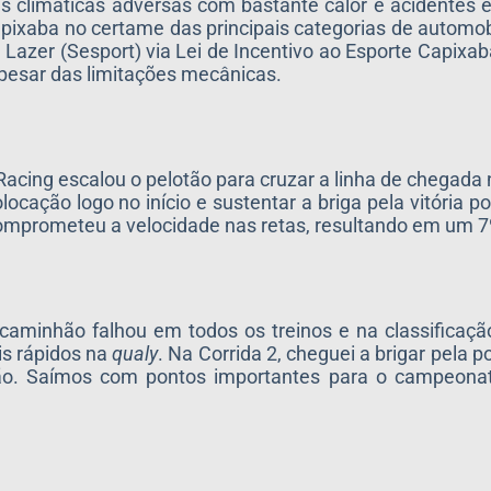
s climáticas adversas com bastante calor e acidentes 
pixaba no certame das principais categorias de automob
 Lazer (Sesport) via Lei de Incentivo ao Esporte Capixab
apesar das limitações mecânicas.
 Racing escalou o pelotão para cruzar a linha de chegada
cação logo no início e sustentar a briga pela vitória p
comprometeu a velocidade nas retas, resultando em um 7º 
 caminhão falhou em todos os treinos e na classifica
is rápidos na
qualy
. Na Corrida 2, cheguei a brigar pela 
ão. Saímos com pontos importantes para o campeonat