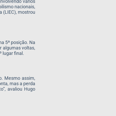
envolvendo vários
ilismo nacionais,
a (LIEC), mostrou
 na 5ª posição. Na
or algumas voltas,
lugar final.
ção. Mesmo assim,
ponta, mas a perda
o”, avaliou Hugo