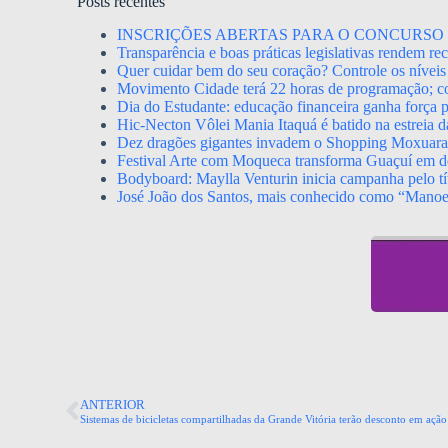
Posts recentes
INSCRIÇÕES ABERTAS PARA O CONCURSO 
Transparência e boas práticas legislativas rendem r
Quer cuidar bem do seu coração? Controle os níveis 
Movimento Cidade terá 22 horas de programação; con
Dia do Estudante: educação financeira ganha força p
Hic-Necton Vôlei Mania Itaquá é batido na estreia 
Dez dragões gigantes invadem o Shopping Moxuara a
Festival Arte com Moqueca transforma Guaçuí em de
Bodyboard: Maylla Venturin inicia campanha pelo tít
José João dos Santos, mais conhecido como “Mano
ANTERIOR
Sistemas de bicicletas compartilhadas da Grande Vitória terão desconto em aç