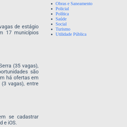
Obras e Saneamento
Policial
Política
Saúde
Social
vagas de estágio
Turismo
em 17 municípios
Utilidade Pública
Serra (35 vagas),
portunidades são
bém há ofertas em
 (3 vagas), entre
vem se cadastrar
d e iOS.