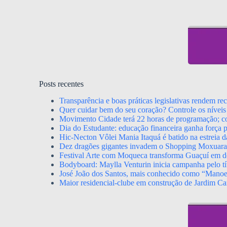
Posts recentes
Transparência e boas práticas legislativas rendem r
Quer cuidar bem do seu coração? Controle os níveis 
Movimento Cidade terá 22 horas de programação; con
Dia do Estudante: educação financeira ganha força p
Hic-Necton Vôlei Mania Itaquá é batido na estreia 
Dez dragões gigantes invadem o Shopping Moxuara a
Festival Arte com Moqueca transforma Guaçuí em de
Bodyboard: Maylla Venturin inicia campanha pelo tít
José João dos Santos, mais conhecido como “Mano
Maior residencial-clube em construção de Jardim Ca