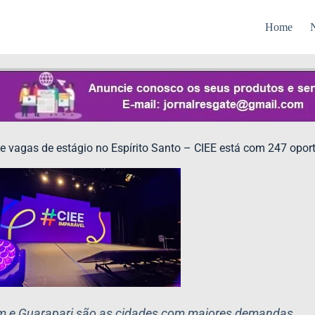
Home
N
e vagas de estágio no Espírito Santo – CIEE está com 247 op
mirim e Guarapari são as cidades com maiores demandas