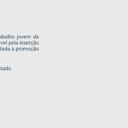
rabalho jovem da
ável pela inserção
oltada à promoção
stado.