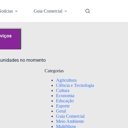
otícias
Guia Comercial
ortunidades no momento
Categorias
Agricultura
Ciência e Tecnologia
Cultura
Economia
Educação
Esporte
Geral
Guia Comercial
Meio Ambiente
MultiShow