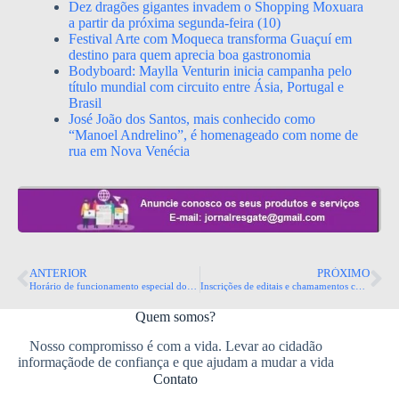
Dez dragões gigantes invadem o Shopping Moxuara
a partir da próxima segunda-feira (10)
Festival Arte com Moqueca transforma Guaçuí em
destino para quem aprecia boa gastronomia
Bodyboard: Maylla Venturin inicia campanha pelo
título mundial com circuito entre Ásia, Portugal e
Brasil
José João dos Santos, mais conhecido como
“Manoel Andrelino”, é homenageado com nome de
rua em Nova Venécia
ANTERIOR
PRÓXIMO
Horário de funcionamento especial dos shoppings na 1ª fase da Copa do Mundo FIFA 2026
Inscrições de editais e chamamentos culturais foram prorrogadas até 1º de julho
Quem somos?
Nosso compromisso é com a vida. Levar ao cidadão
informaçãode de confiança e que ajudam a mudar a vida
Contato