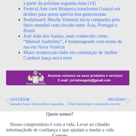
a partir da próxima segunda-feira (10)
Festival Arte com Moqueca transforma Guaçuí em
destino para quem aprecia boa gastronomia
Bodyboard: Maylla Venturin inicia campanha pelo
título mundial com circuito entre Ásia, Portugal e
Brasil
José João dos Santos, mais conhecido como
“Manoel Andrelino”, é homenageado com nome de
rua em Nova Venécia
Maior residencial-clube em construção de Jardim
Camburi lança nova torre
ANTERIOR
PRÓXIMO
Imetame busca fornecedores capixabas para megaempreendimento portuário no ES
Chalé tecnológico construído em três dias, casa modular de alto padrão e loft automatizado entre as atrações de feira da construção no ES
Quem somos?
Nosso compromisso é com a vida. Levar ao cidadão
informaçãode de confiança e que ajudam a mudar a vida
Contato