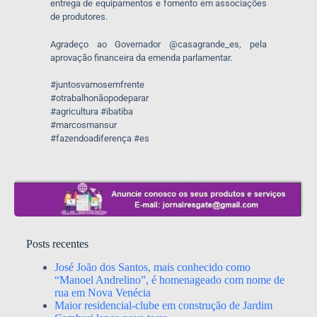
entrega de equipamentos e fomento em associações
de produtores.
Agradeço ao Governador @casagrande_es, pela
aprovação financeira da emenda parlamentar.
#juntosvamosemfrente
#otrabalhonãopodeparar
#agricultura #ibatiba
#marcosmansur
#fazendoadiferença #es
Posts recentes
José João dos Santos, mais conhecido como
“Manoel Andrelino”, é homenageado com nome de
rua em Nova Venécia
Maior residencial-clube em construção de Jardim