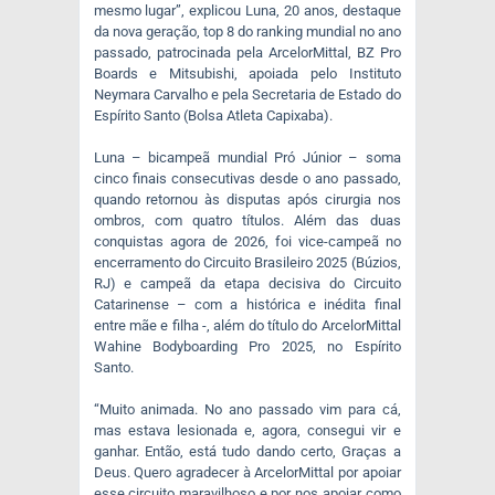
mesmo lugar”, explicou Luna, 20 anos, destaque
da nova geração, top 8 do ranking mundial no ano
passado, patrocinada pela ArcelorMittal, BZ Pro
Boards e Mitsubishi, apoiada pelo Instituto
Neymara Carvalho e pela Secretaria de Estado do
Espírito Santo (Bolsa Atleta Capixaba).
Luna – bicampeã mundial Pró Júnior – soma
cinco finais consecutivas desde o ano passado,
quando retornou às disputas após cirurgia nos
ombros, com quatro títulos. Além das duas
conquistas agora de 2026, foi vice-campeã no
encerramento do Circuito Brasileiro 2025 (Búzios,
RJ) e campeã da etapa decisiva do Circuito
Catarinense – com a histórica e inédita final
entre mãe e filha -, além do título do ArcelorMittal
Wahine Bodyboarding Pro 2025, no Espírito
Santo.
“Muito animada. No ano passado vim para cá,
mas estava lesionada e, agora, consegui vir e
ganhar. Então, está tudo dando certo, Graças a
Deus. Quero agradecer à ArcelorMittal por apoiar
esse circuito maravilhoso e por nos apoiar como