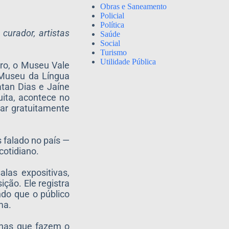
Obras e Saneamento
Policial
Política
curador, artistas
Saúde
Social
Turismo
Utilidade Pública
ro, o Museu Vale
 Museu da Língua
atan Dias e Jaíne
uita, acontece no
ar gratuitamente
 falado no país —
cotidiano.
las expositivas,
ção. Ele registra
ndo que o público
ma.
canas que fazem o