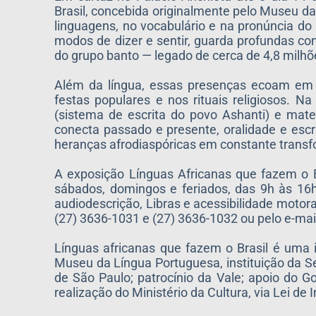
Brasil, concebida originalmente pelo Museu da
linguagens, no vocabulário e na pronúncia do 
modos de dizer e sentir, guarda profundas co
do grupo banto — legado de cerca de 4,8 milhõe
Além da língua, essas presenças ecoam em m
festas populares e nos rituais religiosos. N
(sistema de escrita do povo Ashanti) e ma
conecta passado e presente, oralidade e escr
heranças afrodiaspóricas em constante trans
A exposição Línguas Africanas que fazem o Bra
sábados, domingos e feriados, das 9h às 16h
audiodescrição, Libras e acessibilidade motor
(27) 3636-1031 e (27) 3636-1032 ou pelo e-mai
Línguas africanas que fazem o Brasil é uma i
Museu da Língua Portuguesa, instituição da Se
de São Paulo; patrocínio da Vale; apoio do Go
realização do Ministério da Cultura, via Lei de 