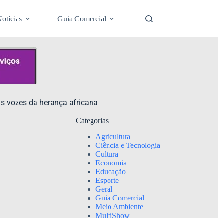
otícias
Guia Comercial
as vozes da herança africana
Categorias
Agricultura
Ciência e Tecnologia
Cultura
Economia
Educação
Esporte
Geral
Guia Comercial
Meio Ambiente
MultiShow