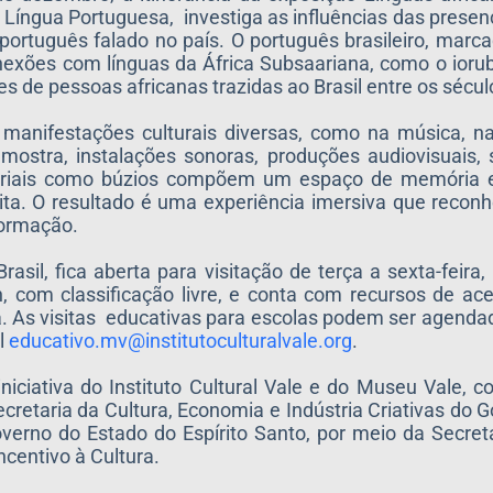
 Língua Portuguesa, investiga as influências das presen
português falado no país. O português brasileiro, marca
nexões com línguas da África Subsaariana, como o iorub
s de pessoas africanas trazidas ao Brasil entre os sécul
anifestações culturais diversas, como na música, na 
a mostra, instalações sonoras, produções audiovisuais,
teriais como búzios compõem um espaço de memória 
ita. O resultado é uma experiência imersiva que reconh
formação.
sil, fica aberta para visitação de terça a sexta-feira,
, com classificação livre, e conta com recursos de ac
a. As visitas educativas para escolas podem ser agenda
l
educativo.mv@
institutoculturalvale.org
.
niciativa do Instituto Cultural Vale e do Museu Vale,
cretaria da Cultura, Economia e Indústria Criativas do 
verno do Estado do Espírito Santo, por meio da Secreta
Incentivo à Cultura.