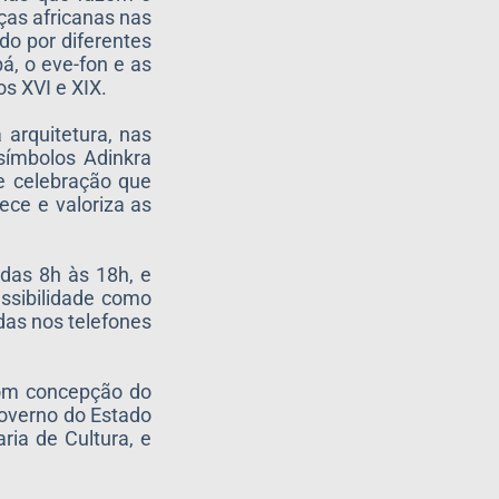
ças africanas nas
do por diferentes
á, o eve-fon e as
os XVI e XIX.
arquitetura, nas
 símbolos Adinkra
e celebração que
ece e valoriza as
 das 8h às 18h, e
essibilidade como
das nos telefones
 com concepção do
Governo do Estado
ria de Cultura, e