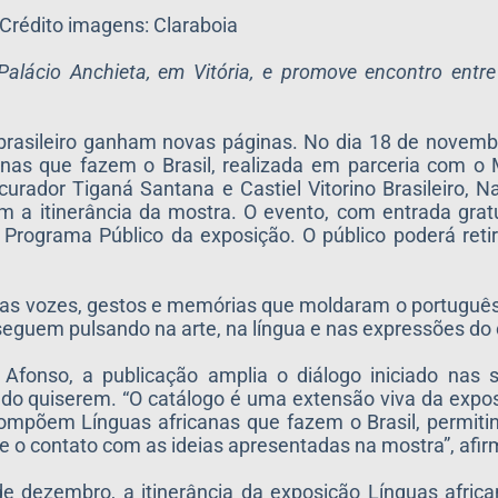
Crédito imagens: Claraboia
lácio Anchieta, em Vitória, e promove encontro entre 
brasileiro ganham novas páginas. No dia 18 de novemb
anas que fazem o Brasil, realizada em parceria com o
rador Tiganá Santana e Castiel Vitorino Brasileiro, N
am a itinerância da mostra. O evento, com entrada grat
rograma Público da exposição. O público poderá retir
 as vozes, gestos e memórias que moldaram o português
eguem pulsando na arte, na língua e nas expressões do 
fonso, a publicação amplia o diálogo iniciado nas sa
ndo quiserem. “O catálogo é uma extensão viva da exposi
compõem Línguas africanas que fazem o Brasil, permiti
ue o contato com as ideias apresentadas na mostra”, afir
de dezembro, a itinerância da exposição Línguas afri