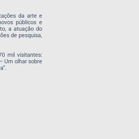
tações da arte e
novos públicos e
to, a atuação do
ções de pesquisa,
 mil visitantes:
 – Um olhar sobre
a”.