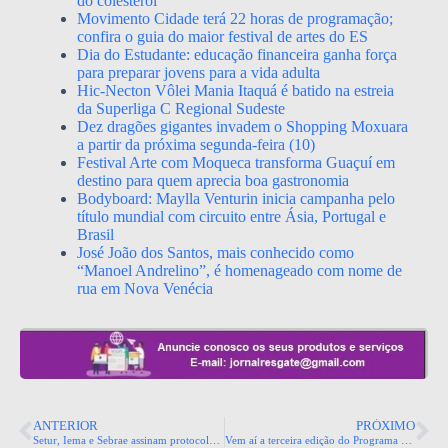
do colesterol
Movimento Cidade terá 22 horas de programação;
confira o guia do maior festival de artes do ES
Dia do Estudante: educação financeira ganha força
para preparar jovens para a vida adulta
Hic-Necton Vôlei Mania Itaquá é batido na estreia
da Superliga C Regional Sudeste
Dez dragões gigantes invadem o Shopping Moxuara
a partir da próxima segunda-feira (10)
Festival Arte com Moqueca transforma Guaçuí em
destino para quem aprecia boa gastronomia
Bodyboard: Maylla Venturin inicia campanha pelo
título mundial com circuito entre Ásia, Portugal e
Brasil
José João dos Santos, mais conhecido como
“Manoel Andrelino”, é homenageado com nome de
rua em Nova Venécia
ANTERIOR
PRÓXIMO
Setur, Iema e Sebrae assinam protocolo de intenções para criação de Rede Capixaba de Trilhas.
Vem aí a terceira edição do Programa Findeslab de Empreendedorismo Industrial 2021.