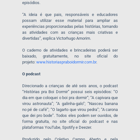
episódios.
“A ideia é que pais, responsáveis e educadores
possam utilizar esse material para ampliar as
experiências proporcionadas pelas histórias, tornando
as atividades com as crianças mais criativas e
divertidas”, explica Victorhugo Amorim.
O caderno de atividades e brincadeiras poderá ser
baixado, gratuitamente, no site oficial do
projeto:
www.historiaspraboidormir.com.
br
.
O podcast
Direcionado a crianças de até seis anos, o podcast
“Histórias pra Boi Dormir” possui seis episódios: “O
dia em que coloquei o boi pra dormir”; “A capivara que
virou astronauta”; “A galinha-galo”; “Nasceu banana
no pé de café”; “O lagarto que virou pedra”; “A carona
que dei pro bode”. Todos eles podem ser ouvidos, de
forma gratuita, no site oficial do podcast e nas
plataformas YouTube, Spotify e Deezer.
Produzido pelo Coletivo Campo Aberto e pela