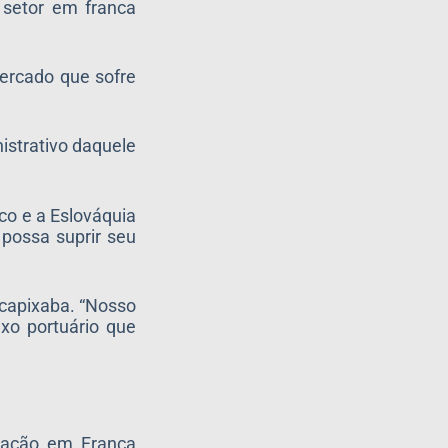
 setor em franca
mercado que sofre
nistrativo daquele
co e a Eslováquia
 possa suprir seu
 capixaba. “Nosso
o portuário que
oração em França