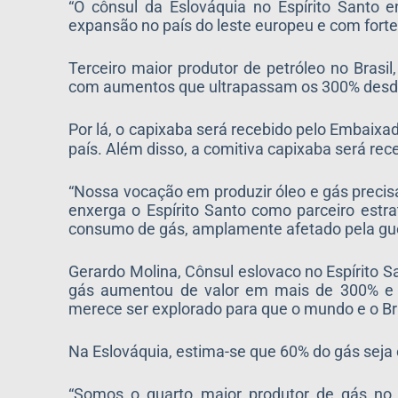
“O cônsul da Eslováquia no Espírito Santo e
expansão no país do leste europeu e com forte
Terceiro maior produtor de petróleo no Brasi
com aumentos que ultrapassam os 300% desde o
Por lá, o capixaba será recebido pelo Embaixad
país. Além disso, a comitiva capixaba será rec
“Nossa vocação em produzir óleo e gás precisa
enxerga o Espírito Santo como parceiro estra
consumo de gás, amplamente afetado pela gue
Gerardo Molina, Cônsul eslovaco no Espírito S
gás aumentou de valor em mais de 300% e
merece ser explorado para que o mundo e o Br
Na Eslováquia, estima-se que 60% do gás seja 
“Somos o quarto maior produtor de gás no 