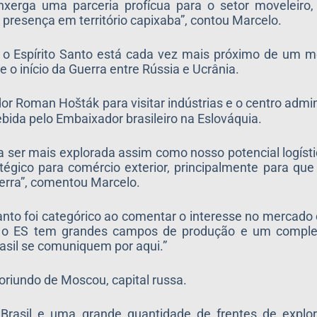
nxerga uma parceria profícua para o setor moveleiro,
 presença em território capixaba”, contou Marcelo.
l, o Espírito Santo está cada vez mais próximo de um 
 início da Guerra entre Rússia e Ucrânia.
or Roman Hošták para visitar indústrias e o centro admi
ebida pelo Embaixador brasileiro na Eslováquia.
 ser mais explorada assim como nosso potencial logísti
tégico para comércio exterior, principalmente para que
rra”, comentou Marcelo.
anto foi categórico ao comentar o interesse no mercado
 o ES tem grandes campos de produção e um complex
asil se comuniquem por aqui.”
oriundo de Moscou, capital russa.
Brasil e uma grande quantidade de frentes de expl