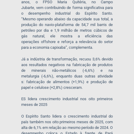
anos, o FPSO Maria Quitéria, no Campo
Jubarte, vem contribuindo de forma significativa para
o desempenho industrial do Espírito Santo.
“Mesmo operando abaixo da capacidade sua total, a
produção do navio-plataforma de 54,7 mil barris de
petróleo por dia e 1,9 milhão de metros cúbicos de
gás natural, ele mostra a eficiência das
operações
offshore
e reforça a relevância do setor
para a economia capixaba”, complementa.
Já a indústria de transformação, recuou 3,6% devido
aos resultados negativos na fabricação de produtos
de minerais não-metálicos (-6,6%) e na
metalurgia (-6,6%), enquanto duas outras atividade
s: fabricação de alimentos (+1,9%) e produção de
papel e celulose (+2,8%) cresceram.
ES lidera crescimento industrial nos oito primeiros
meses de 2025
O Espírito Santo lidera o crescimento industrial do
país também nos oito primeiros meses de 2025, com
alta de 6,1% em relação ao mesmo período de 2024. O
desempenho coloca o Estado à frente de Pará