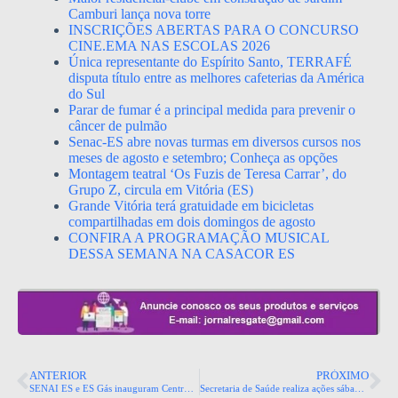
Camburi lança nova torre
INSCRIÇÕES ABERTAS PARA O CONCURSO
CINE.EMA NAS ESCOLAS 2026
Única representante do Espírito Santo, TERRAFÉ
disputa título entre as melhores cafeterias da América
do Sul
Parar de fumar é a principal medida para prevenir o
câncer de pulmão
Senac-ES abre novas turmas em diversos cursos nos
meses de agosto e setembro; Conheça as opções
Montagem teatral ‘Os Fuzis de Teresa Carrar’, do
Grupo Z, circula em Vitória (ES)
Grande Vitória terá gratuidade em bicicletas
compartilhadas em dois domingos de agosto
CONFIRA A PROGRAMAÇÃO MUSICAL
DESSA SEMANA NA CASACOR ES
ANTERIOR
PRÓXIMO
SENAI ES e ES Gás inauguram Centro de Formação de Profissionais Gasistas do Espírito Santo
Secretaria de Saúde realiza ações sábado em alusão ao Outubro Rosa