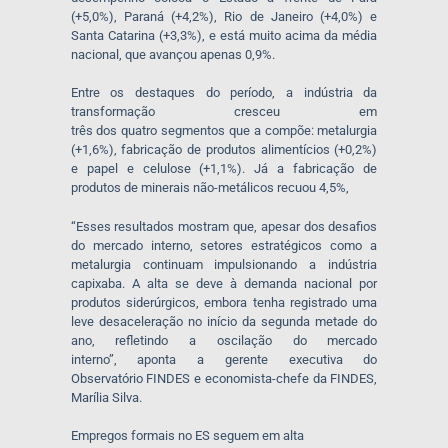
(+5,0%), Paraná (+4,2%), Rio de Janeiro (+4,0%) e
Santa Catarina (+3,3%), e está muito acima da média
nacional, que avançou apenas 0,9%.
Entre os destaques do período, a indústria da
transformação cresceu em
três dos quatro segmentos que a compõe: metalurgia
(+1,6%), fabricação de produtos alimentícios (+0,2%)
e papel e celulose (+1,1%). Já a fabricação de
produtos de minerais não-metálicos recuou 4,5%,
“Esses resultados mostram que, apesar dos desafios
do mercado interno, setores estratégicos como a
metalurgia continuam impulsionando a indústria
capixaba. A alta se deve à demanda nacional por
produtos siderúrgicos, embora tenha registrado uma
leve desaceleração no início da segunda metade do
ano, refletindo a oscilação do mercado
interno”, aponta a gerente executiva do
Observatório FINDES e economis
ta-chefe da FINDES,
Marília Silva.
Empregos formais no ES seguem em alta