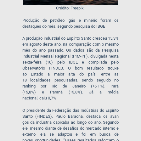
Crédito: Freepik
Produção de petróleo, gás e minério foram os
destaques do mês, segundo pesquisa do
IB
GE
A produção industrial do Espírito Santo cresceu 15,3%
em agosto deste ano, na comparação com o mesmo
mês do ano passado. Os dados são da Pesquisa
Industrial Mensal Regional (PIM-PF), divulgada nesta
sexta-feira (10) pelo IBGE e compilada pelo
Observatório FINDES. O bom resultado trouxe
ao Estado a maior alta do país, entre as
18 localidades pesquisadas, sendo seguido no
ranking por Rio de Janeiro (+6,1%), Pará
(+5,8%) e Paraná (+3,8%). Já a média
nacional, caiu 0,7%.
O presidente da Federação das Indústrias do Espírito
Santo (FINDES), Paulo Baraona, destaca os avan
ços da indústria capixaba ao longo do ano. Segundo
ele, mesmo diante de desafios do mercado interno e
externo, ela se adaptou e foi em busca de
novas oportunidades. “
Esses resultados reforçam o