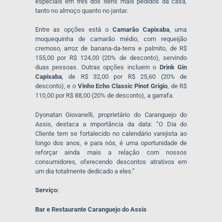
especiais em três dos itens mais pedidos da casa,
tanto no almoço quanto no jantar.
Entre as opções está o
Camarão Capixaba
, uma
moquequinha de camarão médio, com requeijão
cremoso, arroz de banana-da-terra e palmito, de R$
155,00 por R$ 124,00 (20% de desconto), servindo
duas pessoas. Outras opções incluem o
Drink Gin
Capixaba
, de R$ 32,00 por R$ 25,60 (20% de
desconto), e o
Vinho Echo Classic Pinot Grigio
, de R$
110,00 por R$ 88,00 (20% de desconto), a garrafa.
Dyonatan Giovanelli, proprietário do Caranguejo do
Assis, destaca a importância da data: “O Dia do
Cliente tem se fortalecido no calendário varejista ao
longo dos anos, e para nós, é uma oportunidade de
reforçar ainda mais a relação com nossos
consumidores, oferecendo descontos atrativos em
um dia totalmente dedicado a eles.”
Serviço:
Bar e Restaurante Caranguejo do Assis