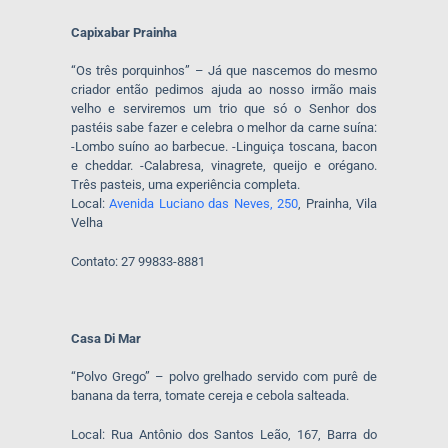
Capixabar Prainha
“Os três porquinhos” – Já que nascemos do mesmo
criador então pedimos ajuda ao nosso irmão mais
velho e serviremos um trio que só o Senhor dos
pastéis sabe fazer e celebra o melhor da carne suína:
-Lombo suíno ao barbecue. -Linguiça toscana, bacon
e cheddar. -Calabresa, vinagrete, queijo e orégano.
Três pasteis, uma experiência completa.
Local:
Avenida Luciano das Neves, 250
, Prainha, Vila
Velha
Contato: 27 99833-8881
Casa Di Mar
“Polvo Grego” – polvo grelhado servido com purê de
banana da terra, tomate cereja e cebola salteada.
Local: Rua Antônio dos Santos Leão, 167, Barra do