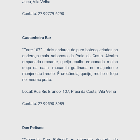
Jucu, Vila Velha
Contato: 27 99779-6290
Castanheira Bar
“Torre 107” – dois andares de puro boteco, criados no
endereço mais saboroso da Praia da Costa. Alcatra
empanada crocante, queijo coalho empanado, molho
sugo da casa, muçarela gratinada no maçarico e
manjericão fresco. É crocância, queijo, molho e fogo
no mesmo prato.
Local: Rua Rio Branco, 107, Praia da Costa, Vila Velha
Contato: 27 99590-8989
Don Petisco
“Croqueta Don Petisco” – croqueta dourada de