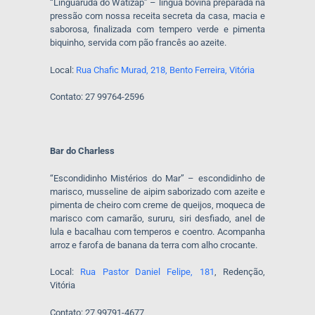
“Linguaruda do Watizap” – língua bovina preparada na
pressão com nossa receita secreta da casa, macia e
saborosa, finalizada com tempero verde e pimenta
biquinho, servida com pão francês ao azeite.
Local:
Rua Chafic Murad, 218, Bento Ferreira, Vitória
Contato: 27 99764-2596
Bar do Charless
“Escondidinho Mistérios do Mar” – escondidinho de
marisco, musseline de aipim saborizado com azeite e
pimenta de cheiro com creme de queijos, moqueca de
marisco com camarão, sururu, siri desfiado, anel de
lula e bacalhau com temperos e coentro. Acompanha
arroz e farofa de banana da terra com alho crocante.
Local:
Rua Pastor Daniel Felipe, 181
, Redenção,
Vitória
Contato: 27 99791-4677