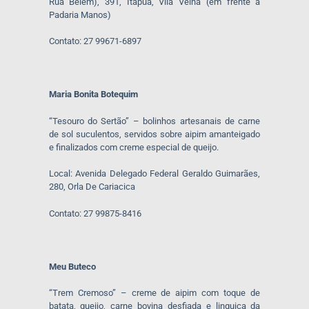
Rua Belém), 391, Itapuã, Vila Velha (em frente à
Padaria Manos)
Contato: 27 99671-6897
Maria Bonita Botequim
“Tesouro do Sertão” – bolinhos artesanais de carne
de sol suculentos, servidos sobre aipim amanteigado
e finalizados com creme especial de queijo.
Local: Avenida Delegado Federal Geraldo Guimarães,
280, Orla De Cariacica
Contato: 27 99875-8416
Meu Buteco
“Trem Cremoso” – creme de aipim com toque de
batata, queijo, carne bovina desfiada e linguiça da