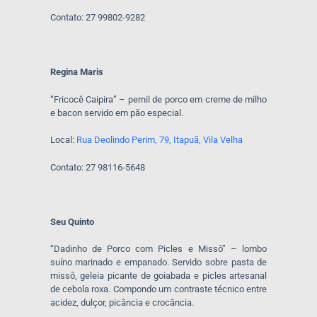
Contato: 27 99802-9282
Regina Maris
“Fricocê Caipira” – pernil de porco em creme de milho
e bacon servido em pão especial.
Local:
Rua Deolindo Perim, 79, Itapuã, Vila Velha
Contato: 27 98116-5648
Seu Quinto
“Dadinho de Porco com Picles e Missô” – lombo
suíno marinado e empanado. Servido sobre pasta de
missô, geleia picante de goiabada e picles artesanal
de cebola roxa. Compondo um contraste técnico entre
acidez, dulçor, picância e crocância.