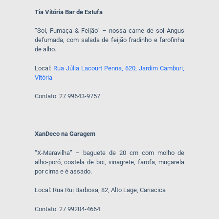
Tia Vitória Bar de Estufa
“Sol, Fumaça & Feijão” – nossa carne de sol Angus
defumada, com salada de feijão fradinho e farofinha
de alho.
Local:
Rua Júlia Lacourt Penna, 620, Jardim Camburi,
Vitória
Contato: 27 99643-9757
XanDeco na Garagem
“X-Maravilha” – baguete de 20 cm com molho de
alho-poró, costela de boi, vinagrete, farofa, muçarela
por cima e é assado.
Local: Rua Rui Barbosa, 82, Alto Lage, Cariacica
Contato: 27 99204-4664