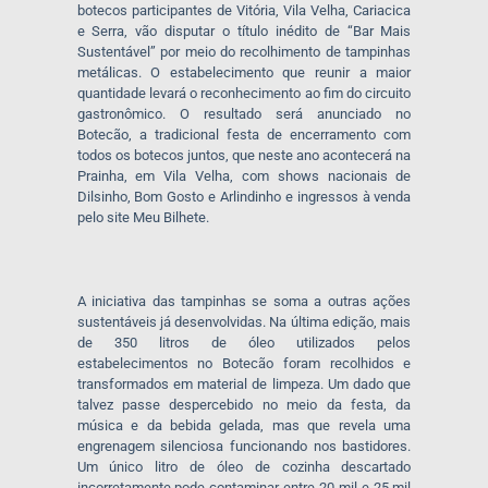
botecos participantes de Vitória, Vila Velha, Cariacica
e Serra, vão disputar o título inédito de “Bar Mais
Sustentável” por meio do recolhimento de tampinhas
metálicas. O estabelecimento que reunir a maior
quantidade levará o reconhecimento ao fim do circuito
gastronômico. O resultado será anunciado no
Botecão, a tradicional festa de encerramento com
todos os botecos juntos, que neste ano acontecerá na
Prainha, em Vila Velha, com shows nacionais de
Dilsinho, Bom Gosto e Arlindinho e ingressos à venda
pelo site Meu Bilhete.
A iniciativa das tampinhas se soma a outras ações
sustentáveis já desenvolvidas. Na última edição, mais
de 350 litros de óleo utilizados pelos
estabelecimentos no Botecão foram recolhidos e
transformados em material de limpeza. Um dado que
talvez passe despercebido no meio da festa, da
música e da bebida gelada, mas que revela uma
engrenagem silenciosa funcionando nos bastidores.
Um único litro de óleo de cozinha descartado
incorretamente pode contaminar entre 20 mil e 25 mil