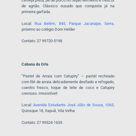
cerveja preta, pé de porco no feijão vermelho e frescor
de agrião. Clássico ousado que conquista já na
primeira garfada.
Local:
Rua Belém, 845, Parque Jacaraípe, Serra
,
próximo ao colégio Dom Helder
Contato: 27 99720-5198
Cabana da Orla
“Pastel de Arraia com Catupiry” – pastel recheado
com filé de arraia delicadamente desfiado e refogado,
coentro fresco, toque de leite de coco e Catupiry
cremoso. Irresistível!
Local:
Avenida Estudante José Júlio de Souza, 1063
,
Quiosque 18, Itapuã, Vila Velha
Contato: 27 99524-1635