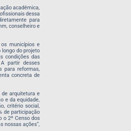
mação acadêmica,
ofissionais dessa
diretamente para
mm, conselheiro e
 os municípios e
 longo do projeto
as condições das
A partir desses
s para reformas,
enta concreta de
 de arquitetura e
ão e da equidade,
 critério social,
 de participação
do o 2º Censo dos
as nossas ações”,