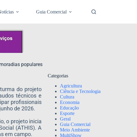
otícias
Guia Comercial
 moradias populares
Categorias
Agricultura
 turma do projeto
Ciência e Tecnologia
laudos técnicos e
Cultura
par profissionais
Economia
Educação
 junho de 2026.
Esporte
Geral
, o projeto inicia
Guia Comercial
ocial (ATHIS). A
Meio Ambiente
icas em campo.
MultiShow