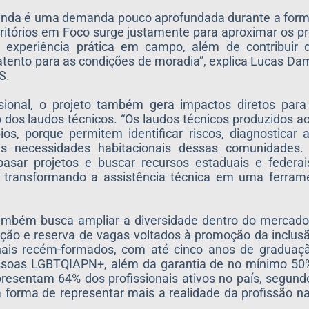
 ainda é uma demanda pouco aprofundada durante a for
ritórios em Foco surge justamente para aproximar os pr
e experiência prática em campo, além de contribuir 
tento para as condições de moradia”, explica Lucas Da
S.
sional, o projeto também gera impactos diretos para
os laudos técnicos. “Os laudos técnicos produzidos ao
s, porque permitem identificar riscos, diagnosticar 
s necessidades habitacionais dessas comunidades. 
sar projetos e buscar recursos estaduais e federai
s, transformando a assistência técnica em uma ferram
 também busca ampliar a diversidade dentro do mercado
buição e reserva de vagas voltados à promoção da inclus
ais recém-formados, com até cinco anos de graduação,
essoas LGBTQIAPN+, além da garantia de no mínimo 50%
presentam 64% dos profissionais ativos no país, segun
a forma de representar mais a realidade da profissão n