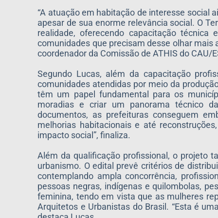
“A atuação em habitação de interesse social
apesar de sua enorme relevância social. O Ter
realidade, oferecendo capacitação técnica 
comunidades que precisam desse olhar mais a
coordenador da Comissão de ATHIS do CAU/E
Segundo Lucas, além da capacitação profis
comunidades atendidas por meio da produção d
têm um papel fundamental para os município
moradias e criar um panorama técnico da
documentos, as prefeituras conseguem emba
melhorias habitacionais e até reconstruçõe
impacto social”, finaliza.
Além da qualificação profissional, o projeto
urbanismo. O edital prevê critérios de distri
contemplando ampla concorrência, profission
pessoas negras, indígenas e quilombolas, p
feminina, tendo em vista que as mulheres re
Arquitetos e Urbanistas do Brasil. “Esta é um
destaca Lucas.