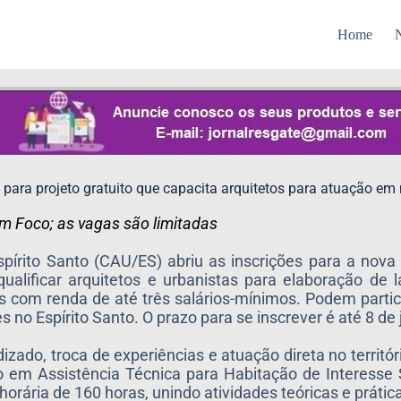
Home
N
para projeto gratuito que capacita arquitetos para atuação em
em Foco; as vagas são limitadas
pírito Santo (CAU/ES) abriu as inscrições para a nova
ualificar arquitetos e urbanistas para elaboração de 
as com renda de até três salários-mínimos. Podem partici
s no Espírito Santo. O prazo para se inscrever é até 8 de
do, troca de experiências e atuação direta no território
em Assistência Técnica para Habitação de Interesse S
horária de 160 horas, unindo atividades teóricas e prát