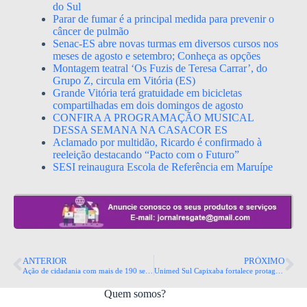
do Sul
Parar de fumar é a principal medida para prevenir o
câncer de pulmão
Senac-ES abre novas turmas em diversos cursos nos
meses de agosto e setembro; Conheça as opções
Montagem teatral ‘Os Fuzis de Teresa Carrar’, do
Grupo Z, circula em Vitória (ES)
Grande Vitória terá gratuidade em bicicletas
compartilhadas em dois domingos de agosto
CONFIRA A PROGRAMAÇÃO MUSICAL
DESSA SEMANA NA CASACOR ES
Aclamado por multidão, Ricardo é confirmado à
reeleição destacando “Pacto com o Futuro”
SESI reinaugura Escola de Referência em Maruípe
ANTERIOR
PRÓXIMO
Ação de cidadania com mais de 190 serviços será sábado em Terra Vermelha
Unimed Sul Capixaba fortalece protagonismo nacional ao receber cooperativas de diferentes estados
Quem somos?