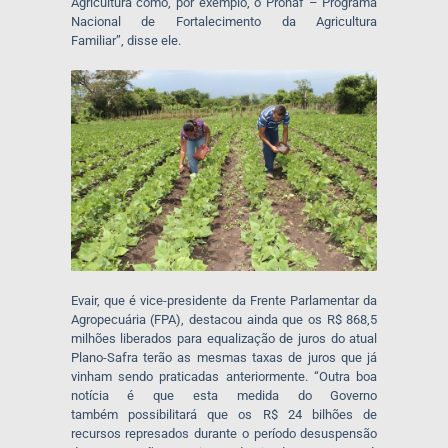
Agricultura como, por exemplo, o Pronaf – Programa
Nacional de Fortalecimento da Agricultura
Familiar”,
disse ele
.
Evair, que é vice-presidente da Frente Parlamentar da
Agropecuária (FPA), destac
ou ainda
que os R$ 868,5
milhões liberados para equalização de juros do atual
Plano-Safra terão as mesmas taxas de juros que já
vinham sendo praticadas anteriormente. “
Outra boa
notícia é que esta
medida
do Governo
também
possibilita
rá
que os R$ 24 bilhões de
recursos represados durante o período de
suspensão