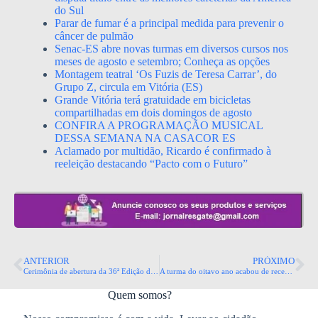
do Sul
Parar de fumar é a principal medida para prevenir o
câncer de pulmão
Senac-ES abre novas turmas em diversos cursos nos
meses de agosto e setembro; Conheça as opções
Montagem teatral ‘Os Fuzis de Teresa Carrar’, do
Grupo Z, circula em Vitória (ES)
Grande Vitória terá gratuidade em bicicletas
compartilhadas em dois domingos de agosto
CONFIRA A PROGRAMAÇÃO MUSICAL
DESSA SEMANA NA CASACOR ES
Aclamado por multidão, Ricardo é confirmado à
reeleição destacando “Pacto com o Futuro”
ANTERIOR
PRÓXIMO
Cerimônia de abertura da 36ª Edição da APAS Show
A turma do oitavo ano acabou de receber seu novo uniforme – EEFFAB
Quem somos?