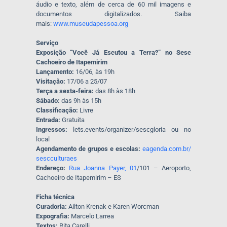
áudio e texto, além de cerca de 60 mil imagens e
documentos digitalizados. Saiba
mais:
www.museudapessoa.org
Serviço
Exposição “Você Já Escutou a Terra?” no Sesc
Cachoeiro de Itapemirim
Lançamento:
16/06, às 19h
Visitação:
17/06 a 25/07
Terça a sexta-feira:
das 8h às 18h
Sábado:
das 9h às 15h
Classificação:
Livre
Entrada:
Gratuita
Ingressos:
lets.events/organizer/
sescgloria ou no
local
Agendamento de grupos e escolas:
eagenda.com.br/
sescculturaes
Endereço:
Rua Joanna Payer, 01
/101 – Aeroporto,
Cachoeiro de Itapemirim – ES
Ficha técnica
Curadoria:
Ailton Krenak e Karen Worcman
Expografia:
Marcelo Larrea
Textos:
Rita Carelli