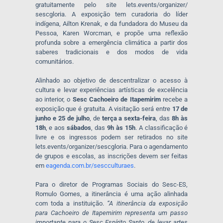
gratuitamente pelo site lets.events/organizer/
sescgloria. A exposição tem curadoria do líder
indígena, Ailton Krenak, e da fundadora do Museu da
Pessoa, Karen Worcman, e propõe uma reflexão
profunda sobre a emergência climática a partir dos
saberes tradicionais e dos modos de vida
comunitários.
Alinhado ao objetivo de descentralizar o acesso à
cultura e levar experiências artísticas de excelência
ao interior, o
Sesc Cachoeiro de Itapemirim
recebe a
exposição que é gratuita. A visitação será entre
17 de
junho e 25 de julho
, de
terça a sexta-feira
, das
8h às
18h
, e aos
sábados
, das
9h às 15h
. A classificação é
livre e os ingressos podem ser retirados no site
lets.events/organizer/
sescgloria. Para o agendamento
de grupos e escolas, as inscrições devem ser feitas
em
eagenda.com.br/sescculturaes
.
Para o diretor de Programas Sociais do Sesc-ES,
Romulo Gomes, a itinerância é uma ação alinhada
com toda a instituição.
“A itinerância da exposição
para Cachoeiro de Itapemirim representa um passo
importante para o Sesc Espírito Santo, de levar artes