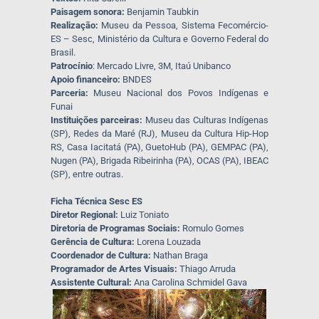
Paisagem sonora:
Benjamin Taubkin
Realização:
Museu da Pessoa, Sistema Fecomércio-
ES – Sesc, Ministério da Cultura e Governo Federal do
Brasil.
Patrocínio
: Mercado Livre, 3M, Itaú Unibanco
Apoio financeiro:
BNDES
Parceria:
Museu Nacional dos Povos Indígenas e
Funai
Instituições parceiras:
Museu das Culturas Indígenas
(SP), Redes da Maré (RJ), Museu da Cultura Hip-Hop
RS, Casa Iacitatá (PA), GuetoHub (PA), GEMPAC (PA),
Nugen (PA), Brigada Ribeirinha (PA), OCAS (PA), IBEAC
(SP), entre outras.
Ficha Técnica Sesc ES
Diretor Regional:
Luiz Toniato
Diretoria de Programas Sociais:
Romulo Gomes
Gerência de Cultura:
Lorena Louzada
Coordenador de Cultura:
Nathan Braga
Programador de Artes Visuais:
Thiago Arruda
Assistente Cultural:
Ana Carolina Schmidel Gava