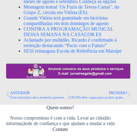
meses de agosto e setembro; Conheça as opções
Montagem teatral ‘Os Fuzis de Teresa Carrar’, do
Grupo Z, circula em Vitória (ES)
Grande Vitória terá gratuidade em bicicletas
compartilhadas em dois domingos de agosto
CONFIRA A PROGRAMAÇÃO MUSICAL
DESSA SEMANA NA CASACOR ES
Aclamado por multidão, Ricardo é confirmado à
reeleição destacando “Pacto com o Futuro”
SESI reinaugura Escola de Referência em Maruípe
ANTERIOR
PRÓXIMO
Com inscrições até a primeira quinzena deste mês, Nater Coop anuncia contratação para diversos cargos no ES e em MG
CAU/ES abre vagas para projeto gratuito que capacita arquitetos para atuação em moradias populares
Quem somos?
Nosso compromisso é com a vida. Levar ao cidadão
informaçãode de confiança e que ajudam a mudar a vida
Contato