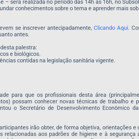
e – será realizada no período das 14h às 16h, no Subso
ofundar conhecimentos sobre o tema e aprender mais so
 devem se inscrever antecipadamente,
Clicando Aqui.
Com
quanto antes.
desta palestra:
cos e biológicos.
ncias contidas na legislação sanitária vigente.
ade para que os profissionais desta área (principalm
os) possam conhecer novas técnicas de trabalho e po
entou o Secretário de Desenvolvimento Econômico d
articipantes irão obter, de forma objetiva, orientações 
 relacionadas aos padrões de higiene e à segurança a