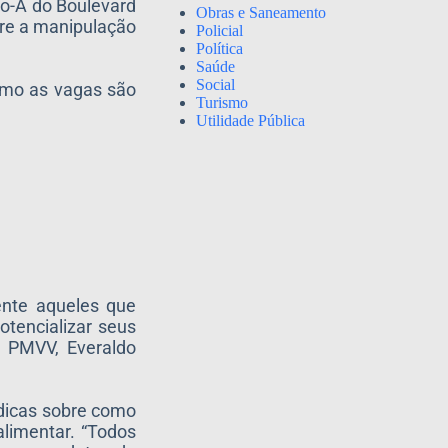
lo-A do Boulevard
Obras e Saneamento
bre a manipulação
Policial
Política
Saúde
Social
o as vagas são
Turismo
Utilidade Pública
ente aqueles que
tencializar seus
a PMVV, Everaldo
e dicas sobre como
limentar. “Todos