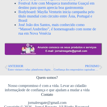
Festival Arte com Moqueca transforma Guaçuí em
destino para quem aprecia boa gastronomia
Bodyboard: Maylla Venturin inicia campanha pelo
título mundial com circuito entre Ásia, Portugal e
Brasil
José João dos Santos, mais conhecido como
“Manoel Andrelino”, é homenageado com nome de
rua em Nova Venécia
ANTERIOR
PRÓXIMO
Entre vitrines e telas: plataforma digital aproxima o comércio local dos consumidores
Confiança dos empresários capixabas no comércio registra crescimento de 8,6%
Quem somos?
Nosso compromisso é com a vida. Levar ao cidadão
informaçãode de confiança e que ajudam a mudar a vida
Contato
jornalresgate@gmail.com
Copyright © 2026 - Jornal Resgate. All Rigths Reserved.