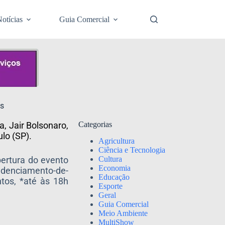
otícias
Guia Comercial
os
a, Jair Bolsonaro,
Categorias
lo (SP).
Agricultura
Ciência e Tecnologia
Cultura
bertura do evento
Economia
edenciamento-de-
Educação
tos, *até às 18h
Esporte
Geral
Guia Comercial
Meio Ambiente
MultiShow