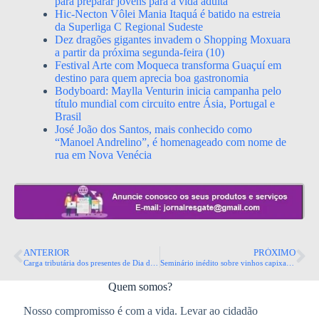
para preparar jovens para a vida adulta
Hic-Necton Vôlei Mania Itaquá é batido na estreia
da Superliga C Regional Sudeste
Dez dragões gigantes invadem o Shopping Moxuara
a partir da próxima segunda-feira (10)
Festival Arte com Moqueca transforma Guaçuí em
destino para quem aprecia boa gastronomia
Bodyboard: Maylla Venturin inicia campanha pelo
título mundial com circuito entre Ásia, Portugal e
Brasil
José João dos Santos, mais conhecido como
“Manoel Andrelino”, é homenageado com nome de
rua em Nova Venécia
ANTERIOR
PRÓXIMO
Carga tributária dos presentes de Dia dos Pais chega a 77
Seminário inédito sobre vinhos capixabas vai marcar edição 2025 da RuralturES
Quem somos?
Nosso compromisso é com a vida. Levar ao cidadão