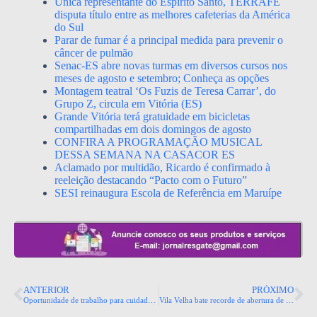
Única representante do Espírito Santo, TERRAFÉ
disputa título entre as melhores cafeterias da América
do Sul
Parar de fumar é a principal medida para prevenir o
câncer de pulmão
Senac-ES abre novas turmas em diversos cursos nos
meses de agosto e setembro; Conheça as opções
Montagem teatral ‘Os Fuzis de Teresa Carrar’, do
Grupo Z, circula em Vitória (ES)
Grande Vitória terá gratuidade em bicicletas
compartilhadas em dois domingos de agosto
CONFIRA A PROGRAMAÇÃO MUSICAL
DESSA SEMANA NA CASACOR ES
Aclamado por multidão, Ricardo é confirmado à
reeleição destacando “Pacto com o Futuro”
SESI reinaugura Escola de Referência em Maruípe
ANTERIOR
PRÓXIMO
Oportunidade de trabalho para cuidadora
​Vila Velha bate recorde de abertura de empresas no estado em 4 anos