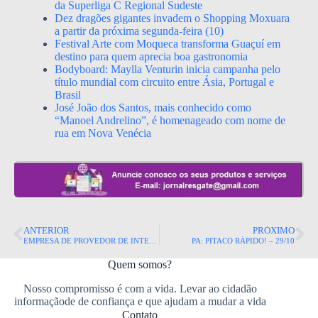
da Superliga C Regional Sudeste
Dez dragões gigantes invadem o Shopping Moxuara
a partir da próxima segunda-feira (10)
Festival Arte com Moqueca transforma Guaçuí em
destino para quem aprecia boa gastronomia
Bodyboard: Maylla Venturin inicia campanha pelo
título mundial com circuito entre Ásia, Portugal e
Brasil
José João dos Santos, mais conhecido como
“Manoel Andrelino”, é homenageado com nome de
rua em Nova Venécia
ANTERIOR
PRÓXIMO
EMPRESA DE PROVEDOR DE INTERNET EM PRESIDENTE KENNEDY SE ESTRUTURA COM RECURSOS DO FUNDESUL
PA: PITACO RÁPIDO! – 29/10
Quem somos?
Nosso compromisso é com a vida. Levar ao cidadão
informaçãode de confiança e que ajudam a mudar a vida
Contato