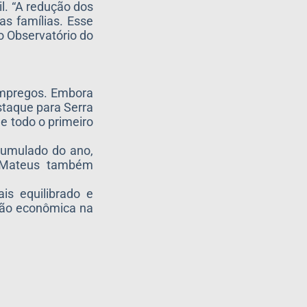
l. “A redução dos
as famílias. Esse
o Observatório do
 empregos. Embora
staque para Serra
de todo o primeiro
cumulado do ano,
ão Mateus também
is equilibrado e
ação econômica na