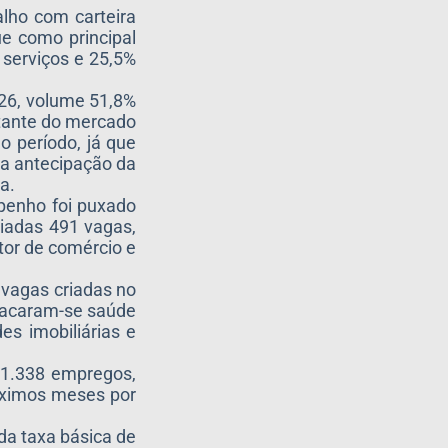
alho com carteira
e como principal
serviços e 25,5%
026, volume 51,8%
rtante do mercado
o período, já que
ma antecipação da
a.
mpenho foi puxado
iadas 491 vagas,
tor de comércio e
 vagas criadas no
stacaram-se saúde
s imobiliárias e
e 1.338 empregos,
óximos meses por
da taxa básica de