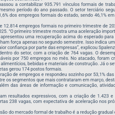
assou a contabilizar 935.791 vínculos formais de trab
mesmo período do ano passado. O setor terciário segu
1,6% dos empregos formais do estado, sendo 46,1% em 
de 12.814 empregos formais no primeiro trimestre de 2
025. “O primeiro trimestre mostra uma aceleração impo
, apresentou uma recuperação acima do esperado para 
anham força apenas no segundo semestre. Isso indica u
r confiança por parte das empresas”, explicou Spalenz
e dentro do setor, com a criação de 764 vagas. O dese
sáveis por 750 empregos no mês. No atacado, foram cr
imentícios, bebidas e materiais de construção. Já o se
etas gerou 174 postos formais.
geração de empregos e respondeu sozinho por 53,1% das
 Entre os segmentos que mais contrataram em março, de
lém das áreas de informação e comunicação, atividade
eram resultados expressivos, com a criação de 1.423 
rtas 238 vagas, com expectativa de aceleração nos pr
ansão do mercado formal de trabalho é a redução gradual 