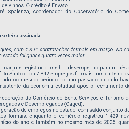
a de vinhos. O crédito é Envato.
é Spalenza, coordenador do Observatório do Comé
carteira assinada
taques, com 4.394 contratações formais em março. Na 
 estado foi quase quatro vezes maior
 março e registrou o melhor desempenho para o mês d
írito Santo criou 7.392 empregos formais com carteira as
istrado no mesmo período do ano passado, quando hav
onsistente da economia estadual após o fechamento d
ederação do Comércio de Bens, Serviços e Turismo do 
mpregados e Desempregados (Caged).
 a geração de empregos no estado, com saldo conjunto 
tos formais, enquanto o comércio registrou 1.429 nov
o início do ano e também no mesmo mês de 2025, quan